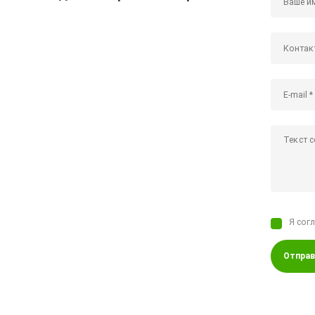
Я сог
Отправ