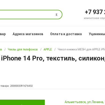
+7 937
Поиск
клиентская служб
овар
Адреса магазинов
Оплата и доставка
Уцененны
ов
Чехлы для телефонов
APPLE
Чехол книжка MESH для APPLE iPho
Phone 14 Pro, текстиль, силикон,
 товара: 2000003391676432
Альметьевск, ул.Ленина,