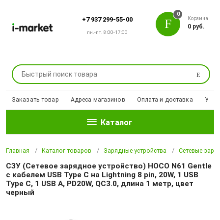
0
Корзина
+7 937 299-55-00
0 руб.
пн.-пт. 8:00-17:00
Поиск
Заказать товар
Адреса магазинов
Оплата и доставка
Уцен
Каталог
Главная
Каталог товаров
Зарядные устройства
Сетевые заря
СЗУ (Сетевое зарядное устройство) HOCO N61 Gentle
с кабелем USB Type C на Lightning 8 pin, 20W, 1 USB
Type C, 1 USB A, PD20W, QC3.0, длина 1 метр, цвет
черный