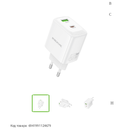
Код товара: 6941991124679