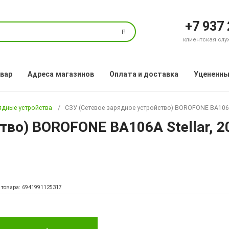
+7 937
Поиск
клиентская служб
овар
Адреса магазинов
Оплата и доставка
Уцененны
ядные устройства
СЗУ (Сетевое зарядное устройство) BOROFONE BA106A S
тво) BOROFONE BA106A Stellar, 20
 товара: 6941991125317