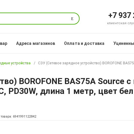
+7 937
Поиск
клиентская служб
овар
Адреса магазинов
Оплата и доставка
Уцененны
ядные устройства
СЗУ (Сетевое зарядное устройство) BOROFONE BAS75A So
ство) BOROFONE BAS75A Source с 
e C, PD30W, длина 1 метр, цвет бе
 товара: 6941991122842