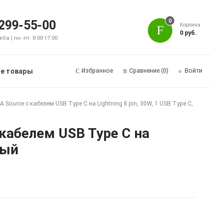
0
 299-55-00
Корзина
0 руб.
а | пн.-пт. 8:00-17:00
е товары
Избранное
Сравнение
(0)
Войти
urce с кабелем USB Type C на Lightning 8 pin, 30W, 1 USB Type C,
кабелем USB Type C на
лый