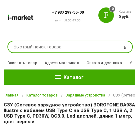
0
Корзина
+7 937 299-55-00
0 руб.
пн.-пт. 8:00-17:00
Поиск
Заказать товар
Адреса магазинов
Оплата и доставка
Уцен
Каталог
Главная
Каталог товаров
Зарядные устройства
СЗУ (Сетевое 
СЗУ (Сетевое зарядное устройство) BOROFONE BA98A
Ilustre с кабелем USB Type C на USB Type C, 1 USB A, 2
USB Type C, PD30W, QC3.0, Led дисплей, длина 1 метр,
цвет черный