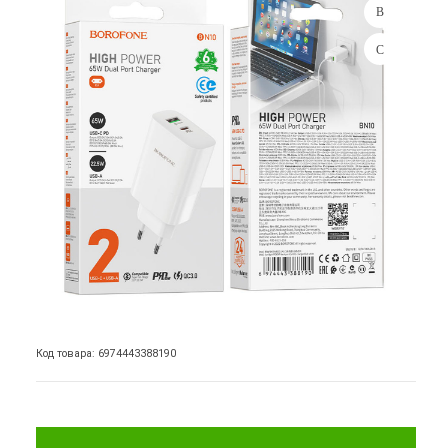
Код товара: 6974443388190