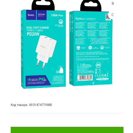
Код товара: 6931474779885