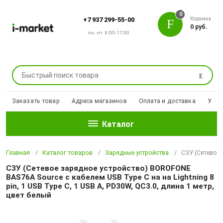
0
Корзина
+7 937 299-55-00
0 руб.
пн.-пт. 8:00-17:00
Поиск
Заказать товар
Адреса магазинов
Оплата и доставка
Уцен
Каталог
Главная
Каталог товаров
Зарядные устройства
СЗУ (Сетевое 
СЗУ (Сетевое зарядное устройство) BOROFONE
BAS76A Source с кабелем USB Type C на на Lightning 8
pin, 1 USB Type C, 1 USB A, PD30W, QC3.0, длина 1 метр,
цвет белый