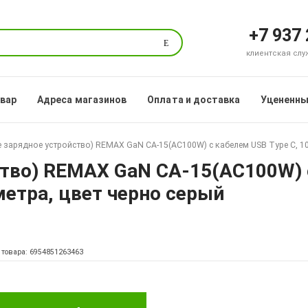
+7 937
Поиск
клиентская служб
овар
Адреса магазинов
Оплата и доставка
Уцененны
 зарядное устройство) REMAX GaN CA-15(AC100W) с кабелем USB Type C, 100W
тво) REMAX GaN CA-15(AC100W) с
 метра, цвет черно серый
 товара: 6954851263463