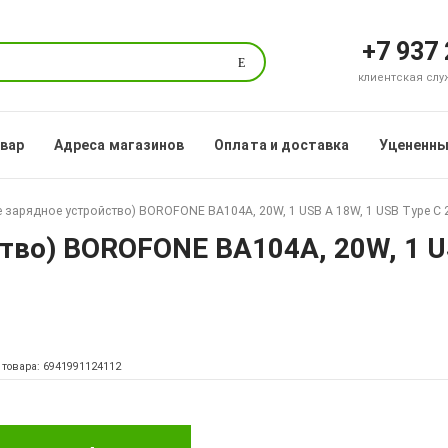
+7 937
Поиск
клиентская служб
овар
Адреса магазинов
Оплата и доставка
Уцененны
 зарядное устройство) BOROFONE BA104A, 20W, 1 USB A 18W, 1 USB Type C 2
тво) BOROFONE BA104A, 20W, 1 US
 товара: 6941991124112