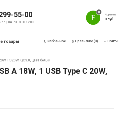
0
 299-55-00
Корзина
0 руб.
а | пн.-пт. 8:00-17:00
е товары
Избранное
Сравнение
(0)
Войти
0W, PD20W, QC3.0, цвет белый
B A 18W, 1 USB Type C 20W,