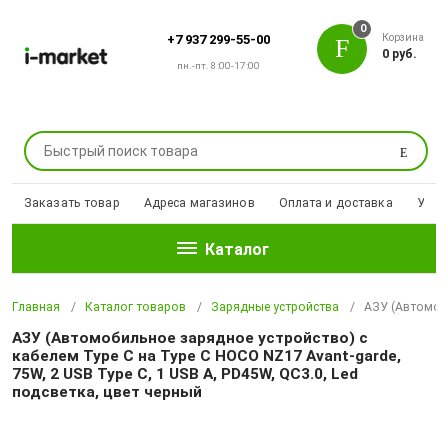
0
Корзина
+7 937 299-55-00
0 руб.
пн.-пт. 8:00-17:00
Поиск
Заказать товар
Адреса магазинов
Оплата и доставка
Уцен
Каталог
Главная
Каталог товаров
Зарядные устройства
АЗУ (Автомоби
АЗУ (Автомобильное зарядное устройство) с
кабелем Type C на Type C HOCO NZ17 Avant-garde,
75W, 2 USB Type C, 1 USB A, PD45W, QC3.0, Led
подсветка, цвет черный