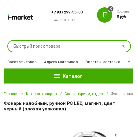
0
Корзина
+7 937 299-55-00
0 руб.
пн.-пт. 8:00-17:00
Поиск
Заказать товар
Адреса магазинов
Оплата и доставка
Уцен
Каталог
Главная
Каталог товаров
Спорт, туризм, отдых
Фонарь налобн
Фонарь налобный, ручной P8 LED, магнит, цвет
черный (плохая упаковка)