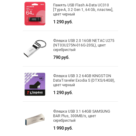
Память USB Flash A-Data UC310
[Type-A, 3.2 Gen 1, 64 Gb, пластик],
цвет черный
1 290 руб.
Флешка USB 2.0 16GB NETAC U275
(NT03U275N-016G-20SL), цвет
серебристый
790 руб.
Флешка USB 3.2 64GB KINGSTON
DataTraveler Exodia S (DTXS/64GB),
цвет черный
1 290 руб.
Флешка USB 3.1 64GB SAMSUNG
BAR Plus, 300MB/s, цвет
серебристый
1 990 руб.