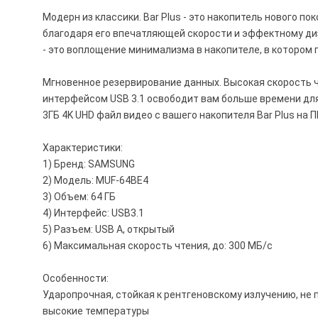
Модерн из классики. Bar Plus - это накопитель нового п
благодаря его впечатляющей скорости и эффектному диз
- это воплощение минимализма в накопителе, в котором 
Мгновенное резервирование данных. Высокая скорость чт
интерфейсом USB 3.1 освободит вам больше времени для
3ГБ 4K UHD файл видео с вашего накопителя Bar Plus на ПК
Характеристики:
1) Бренд: SAMSUNG
2) Модель: MUF-64BE4
3) Объем: 64 ГБ
4) Интерфейс: USB3.1
5) Разъем: USB А, открытый
6) Максимальная скорость чтения, до: 300 МБ/с
Особенности:
Ударопрочная, стойкая к рентгеновскому излучению, н
высокие температуры