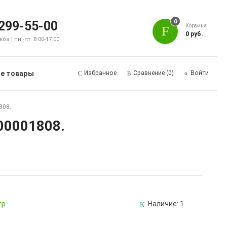
0
 299-55-00
Корзина
0 руб.
а | пн.-пт. 8:00-17:00
е товары
Избранное
Сравнение
(0)
Войти
808.
00001808.
тр
Наличие:
1