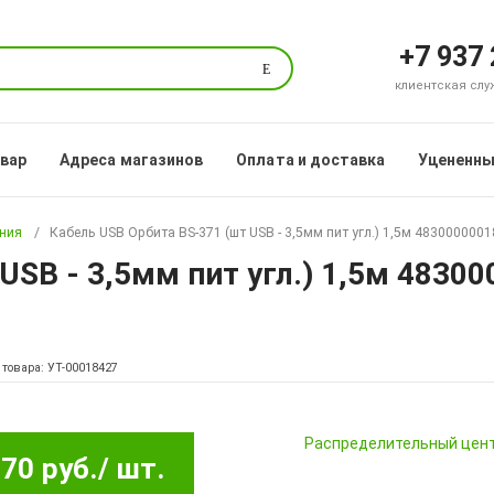
+7 937
Поиск
клиентская служб
овар
Адреса магазинов
Оплата и доставка
Уцененны
ания
Кабель USB Орбита BS-371 (шт USB - 3,5мм пит угл.) 1,5м 4830000001
USB - 3,5мм пит угл.) 1,5м 48300
 товара: УТ-00018427
Pаспределительный цен
70 руб.
/ шт.