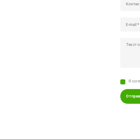
Я сог
Отправ