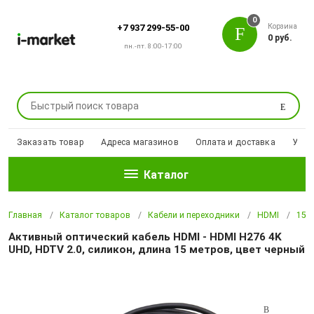
0
Корзина
+7 937 299-55-00
0 руб.
пн.-пт. 8:00-17:00
Поиск
Заказать товар
Адреса магазинов
Оплата и доставка
Уцен
Каталог
Главная
Каталог товаров
Кабели и переходники
HDMI
15 
Активный оптический кабель HDMI - HDMI H276 4K
UHD, HDTV 2.0, силикон, длина 15 метров, цвет черный