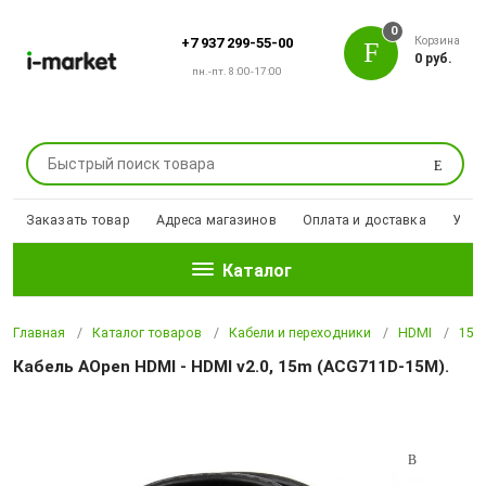
0
Корзина
+7 937 299-55-00
0 руб.
пн.-пт. 8:00-17:00
Поиск
Заказать товар
Адреса магазинов
Оплата и доставка
Уцен
Каталог
Главная
Каталог товаров
Кабели и переходники
HDMI
15 
Кабель AOpen HDMI - HDMI v2.0, 15m (ACG711D-15M).