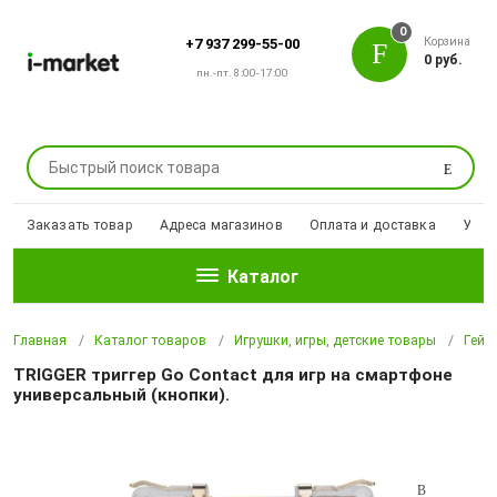
0
Корзина
+7 937 299-55-00
0 руб.
пн.-пт. 8:00-17:00
Поиск
Заказать товар
Адреса магазинов
Оплата и доставка
Уцен
Каталог
Главная
Каталог товаров
Игрушки, игры, детские товары
Гейм
TRIGGER триггер Go Contaсt для игр на смартфоне
универсальный (кнопки).