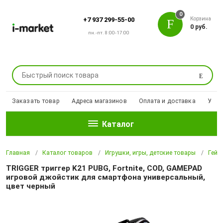
0
Корзина
+7 937 299-55-00
0 руб.
пн.-пт. 8:00-17:00
Поиск
Заказать товар
Адреса магазинов
Оплата и доставка
Уцен
Каталог
Главная
Каталог товаров
Игрушки, игры, детские товары
Гейм
TRIGGER триггер K21 PUBG, Fortnite, COD, GAMEPAD
игровой джойстик для смартфона универсальный,
цвет черный