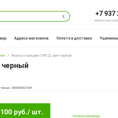
+7 937
Поиск
клиентская служб
овар
Адреса магазинов
Оплата и доставка
Уцененны
гие
Указка с пальцем (ТИП 2), цвет черный
т черный
 товара: 2000000521824
100 руб.
/ шт.
Полное описание