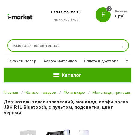
0
Корзина
+7 937 299-55-00
0 руб.
пн.-пт. 8:00-17:00
Поиск
Заказать товар
Адреса магазинов
Оплата и доставка
Уцен
Каталог
Главная
Каталог товаров
Фото-видео
Моноподы, триподы, ш
Держатель телескопический, монопод, селфи палка
JBH R1L Bluetooth, с пультом, подсветка, цвет
черный