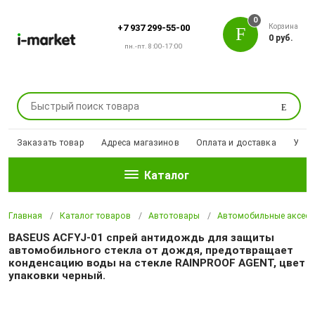
0
Корзина
+7 937 299-55-00
0 руб.
пн.-пт. 8:00-17:00
Поиск
Заказать товар
Адреса магазинов
Оплата и доставка
Уцен
Каталог
Главная
Каталог товаров
Автотовары
Автомобильные аксесс
BASEUS ACFYJ-01 спрей антидождь для защиты
автомобильного стекла от дождя, предотвращает
конденсацию воды на стекле RAINPROOF AGENT, цвет
упаковки черный.