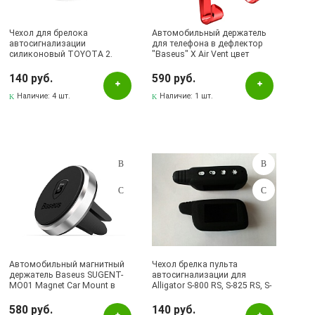
Чехол для брелока
Автомобильный держатель
автосигнализации
для телефона в дефлектор
силиконовый TOYOTA 2.
"Baseus" X Air Vent цвет
красный.
140 руб.
590 руб.
Наличие:
4 шт.
Наличие:
1 шт.
Автомобильный магнитный
Чехол брелка пульта
держатель Baseus SUGENT-
автосигнализации для
MO01 Magnet Car Mount в
Alligator S-800 RS, S-825 RS, S-
решетку дефлектора, цвет
850 RS, S-875 RS, S-975 RS /
черный
Pantera SLK.
580 руб.
140 руб.