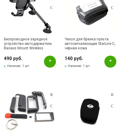
Беспроводное зарядное
Чехол для брелка пульта
устройство-автодержатель
автосигнализации StarLine C,
Baseus Mount Wireless
чёрная кожа
Charger WXZT-01 (Black).
(распродажа -50%)
490 руб.
140 руб.
Наличие:
1 шт.
Наличие:
1 шт.