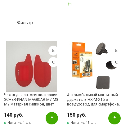
Корпуса брелка автосигнализаций
6
Дворники, щётки
0
Коврики для телефонов
46
Другие
11
Фильтр
Чехлы для брелка автосигнализаций
75
Рамки под номерной знак
0
Подбор параметров
Розничная цена
Чехол для автосигнализации
Автомобильный магнитный
SCHER-KHAN MAGICAR M7 M8
держатель HX-M-X15 в
M9 материал силикон, цвет
воздуховод для смартфона,
Цвет
красный.
цвет черный
140 руб.
150 руб.
белый
Наличие:
1 шт.
Наличие:
15 шт.
Белый
Бирюзовый