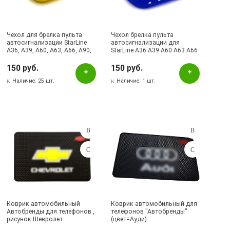
черный
Чехол для брелка пульта
Чехол брелка пульта
автосигнализации StarLine
автосигнализации для
Бренд
A36, A39, A60, A63, A66, A90,
StarLine A36 A39 A60 A63 A66
A93, A96 силикон, цвет
A90 A93 A96, силикон, цвет
AIROXA
желтый
синий
150 руб.
150 руб.
Baseus
Наличие:
25 шт.
Наличие:
1 шт.
BOROFONE
HOCO
JOKADE
KOOSDA
MOXOM
Qayan
Remax
Коврик автомобильный
Коврик автомобильный для
Yesido
Автобренды для телефонов ,
телефонов "Автобренды"
рисунок Шевролет
(цвет=Ауди).