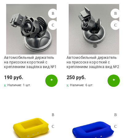
Бордовый
Желтый
Зеленый
Золотистый
красный
Автомобильный держатель
Автомобильный держатель
Красный
на присоске короткий с
на присоске короткий с
креплением защёлка вид №1
креплением защёлка вид №2
Оранжевый
для видео-регистратора, GPS
для видео-регистратора, GPS
навигатора, радар-
навигатора, радар-
190 руб.
250 руб.
Рисунок
детектора.
детектора.
Наличие:
1 шт.
Наличие:
6 шт.
Розовый
Серебристый
Серый
Синий
Фиолетовый
Черный