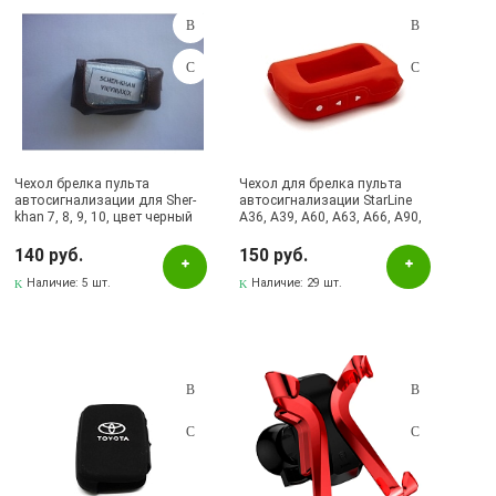
Чехол брелка пульта
Чехол для брелка пульта
автосигнализации для Sher-
автосигнализации StarLine
khan 7, 8, 9, 10, цвет черный
A36, A39, A60, A63, A66, A90,
A93, A96, силикон, цвет
красный
140 руб.
150 руб.
Наличие:
5 шт.
Наличие:
29 шт.