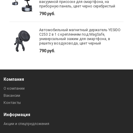
вакуумной присоске для смартфона, на
приборную панель, цвет черно серебристый
790 руб.
Автомобильный магнитный держатель YESIDO
C253 2 в 1 с креплением под MagSafe,
универсальный зажим для смартфона, в
решетку воздуховода, цвет черный
790 руб.
Компания
О компании
Вакансии
Контакты
Информация
Акции и спецпредложения