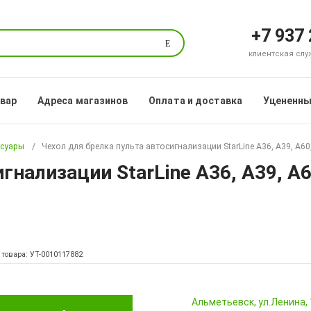
+7 937
Поиск
клиентская служб
овар
Адреса магазинов
Оплата и доставка
Уцененны
ссуары
Чехол для брелка пульта автосигнализации StarLine A36, A39, A60,
гнализации StarLine A36, A39, A60
 товара: УТ-0010117882
Альметьевск, ул.Ленина,