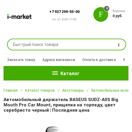
0
Корзина
+7 937 299-55-00
0 руб.
пн.-пт. 8:00-17:00
Поиск
Заказать товар
Адреса магазинов
Оплата и доставка
Уцен
Каталог
Главная
Каталог товаров
Автотовары
Автомобильные аксесс
Автомобильный держатель BASEUS SUDZ-A0S Big
Mouth Pro Car Mount, прищепка на торпеду, цвет
серебристо черный | Последняя цена