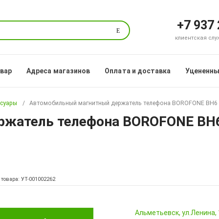
+7 937
Поиск
клиентская служб
овар
Адреса магазинов
Оплата и доставка
Уцененны
ссуары
Автомобильный магнитный держатель телефона BOROFONE BH6 Pl
жатель телефона BOROFONE BH6 
 товара: УТ-001002262
Альметьевск, ул.Ленина,