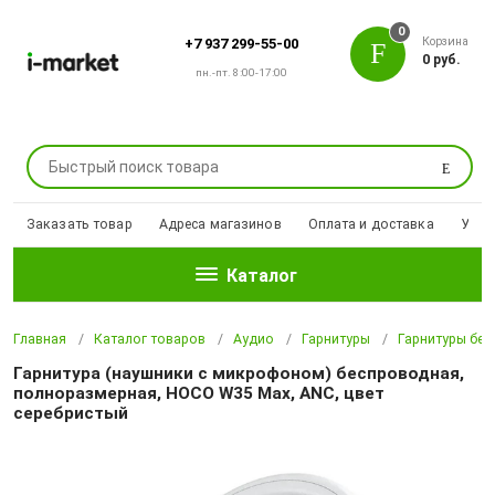
0
Корзина
+7 937 299-55-00
0 руб.
пн.-пт. 8:00-17:00
Поиск
Заказать товар
Адреса магазинов
Оплата и доставка
Уцен
Каталог
Главная
Каталог товаров
Аудио
Гарнитуры
Гарнитуры бе
Гарнитура (наушники с микрофоном) беспроводная,
полноразмерная, HOCO W35 Max, ANC, цвет
серебристый