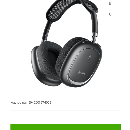
Код товара: 6942007674003