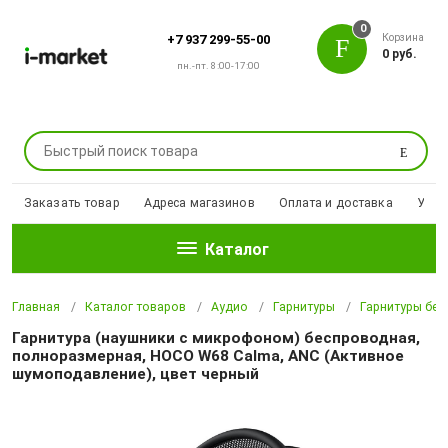
0
Корзина
+7 937 299-55-00
0 руб.
пн.-пт. 8:00-17:00
Поиск
Заказать товар
Адреса магазинов
Оплата и доставка
Уцен
Каталог
Главная
Каталог товаров
Аудио
Гарнитуры
Гарнитуры бе
Гарнитура (наушники с микрофоном) беспроводная,
полноразмерная, HOCO W68 Calma, ANC (Активное
шумоподавление), цвет черный