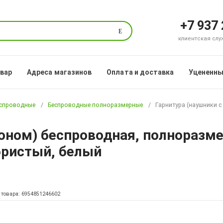
+7 937
Поиск
клиентская служб
овар
Адреса магазинов
Оплата и доставка
Уцененны
еспроводные
Беспроводные полноразмерные
Гарнитура (наушники 
оном) беспроводная, полноразм
бристый, белый
 товара: 6954851246602