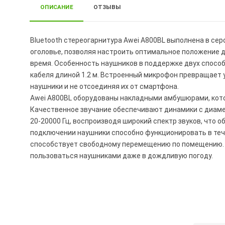
ОПИСАНИЕ
ОТЗЫВЫ
Bluetooth стереогарнитура Awei A800BL выполнена в се
оголовье, позволяя настроить оптимальное положение 
время. Особенность наушников в поддержке двух способо
кабеля длиной 1.2 м. Встроенный микрофон превращает у
наушники и не отсоединяя их от смартфона.
Awei A800BL оборудованы накладными амбушюрами, кото
Качественное звучание обеспечивают динамики с диамет
20-20000 Гц, воспроизводя широкий спектр звуков, что 
подключении наушники способно функционировать в тече
способствует свободному перемещению по помещению. 
пользоваться наушниками даже в дождливую погоду.