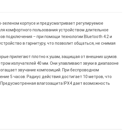
ро-зеленом корпусе и предусматривает регулируемое
для комфортного пользования устройством длительное
в подключения – при помощи технологии Bluetooth 4.2 и
стройство в гарнитуру, что позволит общаться, не снимая
рые прилегают плотно к ушам, защищая от внешних шумов.
ром излучателей 40 мм. Они улавливают звуки в диапазоне
обогащает звучание композиций. При беспроводном
ние 5 часов. Радиус действия достигает 10 метров, что
Предусмотренная влагозащита IPX4 дает возможность