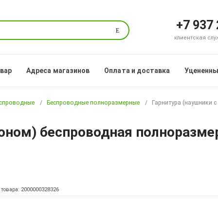
+7 937
Поиск
клиентская служб
овар
Адреса магазинов
Оплата и доставка
Уцененны
еспроводные
Беспроводные полноразмерные
Гарнитура (наушники 
оном) беспроводная полноразмер
 товара: 2000000328326