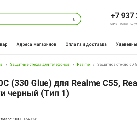
+7 937
Поиск
клиентская служб
овар
Адреса магазинов
Оплата и доставка
Уцененны
ов
Защитные стёкла для телефонов
Realme
Защитное стекло 6D G-
C (330 Glue) для Realme C55, Re
и черный (Тип 1)
 товара: 2000000540658