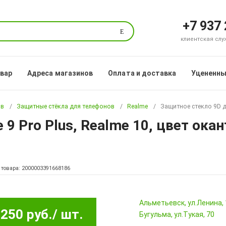
+7 937
Поиск
клиентская служб
овар
Адреса магазинов
Оплата и доставка
Уцененны
ов
Защитные стёкла для телефонов
Realme
Защитное стекло 9D дл
 9 Pro Plus, Realme 10, цвет ока
 товара: 2000003391668186
Альметьевск, ул.Ленина,
250 руб.
/ шт.
Бугульма, ул.Тукая, 70