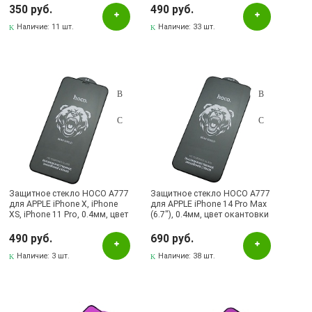
Hot 40i, Smart 8 Plus, цвет
350 руб.
490 руб.
окантовки черный (Тип 1)
Weva
Наличие:
11 шт.
Наличие:
33 шт.
ZYONS
Наличие в магазинах
Pаспределительный центр
Альметьевск, ул.Ленина, 132, ТЦ ЛЕНТА
Бавлы, ул.Пионерская, 11
Бугульма, ул.Ленина, 145, ТЦ ЭССЕН
Защитное стекло HOCO A777
Защитное стекло HOCO A777
Бугульма, ул.Ленина, 2Б, ТД ТЕХНОПОЛИС
для APPLE iPhone X, iPhone
для APPLE iPhone 14 Pro Max
XS, iPhone 11 Pro, 0.4мм, цвет
(6.7"), 0.4мм, цвет окантовки
Бугульма, ул.М.Джалиля, 7, ЦУМ
окантовки черный
черный
490 руб.
690 руб.
Бугульма, ул.Советская, 82
Наличие:
3 шт.
Наличие:
38 шт.
Бугульма, ул.Тукая, 70
Лениногорск, ул.Вахитова, 5, (АВТОВОКЗАЛ)
Лениногорск, ул.Гафиатуллина, 9, (ЦЕНТР)