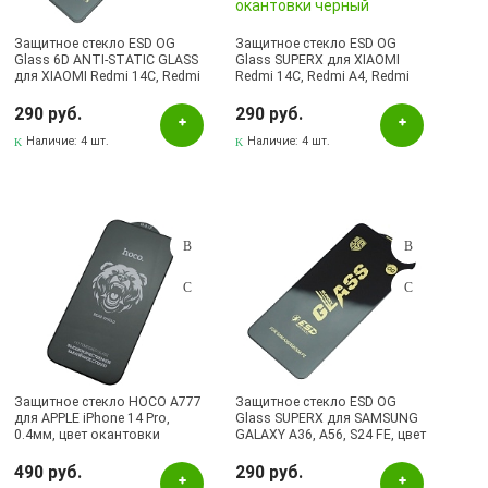
Защитное стекло ESD OG
Защитное стекло ESD OG
Glass 6D ANTI-STATIC GLASS
Glass SUPERX для XIAOMI
для XIAOMI Redmi 14C, Redmi
Redmi 14C, Redmi A4, Redmi
A4, Redmi A5, POCO C71,
A5, POCO C71, POCO C75, цвет
POCO C75, цвет окантовки
окантовки черный
290 руб.
290 руб.
черный
Наличие:
4 шт.
Наличие:
4 шт.
Защитное стекло HOCO A777
Защитное стекло ESD OG
для APPLE iPhone 14 Pro,
Glass SUPERX для SAMSUNG
0.4мм, цвет окантовки
GALAXY A36, A56, S24 FE, цвет
черный
окантовки черный
490 руб.
290 руб.