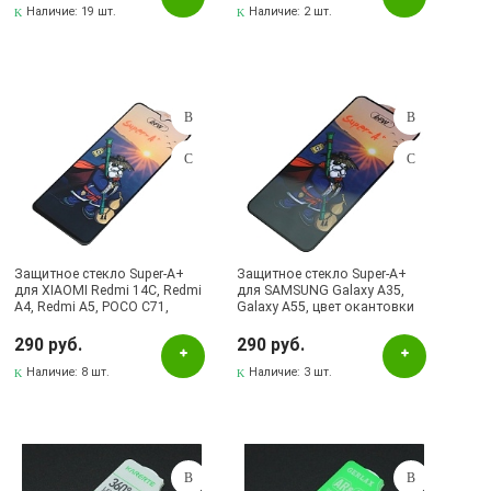
Наличие:
19 шт.
Наличие:
2 шт.
Защитное стекло Super-A+
Защитное стекло Super-A+
для XIAOMI Redmi 14C, Redmi
для SAMSUNG Galaxy A35,
A4, Redmi A5, POCO C71,
Galaxy A55, цвет окантовки
POCO C75, цвет окантовки
черный
черный
290 руб.
290 руб.
Наличие:
8 шт.
Наличие:
3 шт.