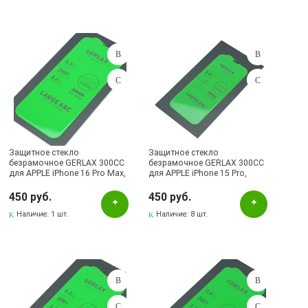
Защитное стекло
Защитное стекло
безрамочное GERLAX 300CC
безрамочное GERLAX 300CC
для APPLE iPhone 16 Pro Max,
для APPLE iPhone 15 Pro,
сеточка для динамика,
сеточка для динамика,
прозрачное
прозрачное
450 руб.
450 руб.
Наличие:
1 шт.
Наличие:
8 шт.