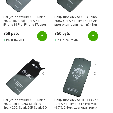
Бренд
Bacas
Защитное стекло 6D G-Rhino
Защитное стекло 6D G-Rhino
200C (380 Glue) для APPLE
200C для APPLE iPhone 17 Air,
Brauffen
iPhone 16 Pro, iPhone 17, цвет
цвет окантовки черный (Тип
окантовки черный (Тип 1)
1)
G-Rhino
350 руб.
350 руб.
GERLAX
Наличие:
28 шт.
Наличие:
19 шт.
HD GLASS
HOCO
KINGKONG
NoName
Remax
TOFURA
VEASON
Защитное стекло 6D G-Rhino
Защитное стекло HOCO A777
W'ELEMENT
200C для TECNO Spark 20,
для APPLE iPhone 12 Pro Max
Spark 20C, Spark 20P, Spark GO
(6.7"), 0.4мм, цвет окантовки
2024, Spark GO 2023, INFINIX
черный
Wekome