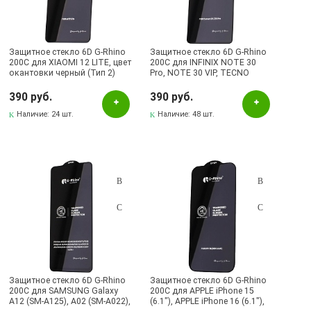
Защитное стекло 6D G-Rhino
Защитное стекло 6D G-Rhino
200C для XIAOMI 12 LITE, цвет
200C для INFINIX NOTE 30
окантовки черный (Тип 2)
Pro, NOTE 30 VIP, TECNO
Camon 20, Camon 20 Pro,
Camon 20 Pro 5G, цвет
390 руб.
390 руб.
окантовки черный (Тип 2)
Наличие:
24 шт.
Наличие:
48 шт.
Защитное стекло 6D G-Rhino
Защитное стекло 6D G-Rhino
200C для SAMSUNG Galaxy
200C для APPLE iPhone 15
A12 (SM-A125), A02 (SM-A022),
(6.1"), APPLE iPhone 16 (6.1"),