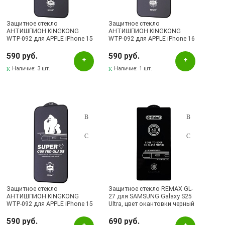
Защитное стекло
Защитное стекло
АНТИШПИОН KINGKONG
АНТИШПИОН KINGKONG
WTP-092 для APPLE iPhone 15
WTP-092 для APPLE iPhone 16
Pro (6.1"), цвет окантовки
Pro Max (6.9"), цвет
черный
окантовки черный
590 руб.
590 руб.
Наличие:
3 шт.
Наличие:
1 шт.
Защитное стекло
Защитное стекло REMAX GL-
АНТИШПИОН KINGKONG
27 для SAMSUNG Galaxy S25
WTP-092 для APPLE iPhone 15
Ultra, цвет окантовки черный
(6.1"), APPLE iPhone 16 (6.1"),
цвет окантовки черный
590 руб.
690 руб.