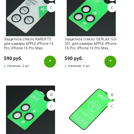
Защитное стекло KARERTE
Защитное стекло GERLAX GG-
для камеры APPLE iPhone 16
201 для камеры APPLE iPhone
Pro, iPhone 16 Pro Max,
16 Pro, iPhone 16 Pro Max,
комплект из 3 линз,
комплект из 3 линз, цвет
прозрачная окантовка
окантовки черный
590 руб.
590 руб.
Наличие:
2 шт.
Наличие:
6 шт.