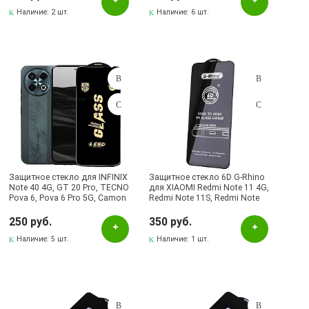
Наличие:
2 шт.
Наличие:
6 шт.
Защитное стекло для INFINIX
Защитное стекло 6D G-Rhino
Note 40 4G, GT 20 Pro, TECNO
для XIAOMI Redmi Note 11 4G,
Pova 6, Pova 6 Pro 5G, Camon
Redmi Note 11S, Redmi Note
30 4G, Camon 30 5G, цвет
12S, POCO M4 Pro 4G, POCO
окантовки черный
M5 Pro 4G, цвет окантовки
250 руб.
350 руб.
черный
Наличие:
5 шт.
Наличие:
1 шт.