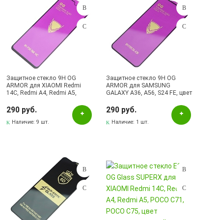
Лениногорск, ул.Кутузова, 9А, (БРИЗ)
Октябрьский, пр-кт Ленина, 59/1 (ВЕРБА)
Октябрьский, ул.Островского, 6А / Б113, ТЦ АСТРУМ
Проверка.Брак.Диагностика
СКЛАД Бугульма, ул.Гафиатуллина, 45
Защитное стекло 9H OG
Защитное стекло 9H OG
ARMOR для XIAOMI Redmi
ARMOR для SAMSUNG
14C, Redmi A4, Redmi A5,
GALAXY A36, A56, S24 FE, цвет
POCO C71, POCO C75, цвет
окантовки черный
окантовки черный
290 руб.
290 руб.
Наличие:
9 шт.
Наличие:
1 шт.