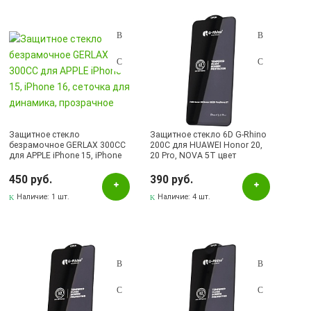
Защитное стекло
Защитное стекло 6D G-Rhino
безрамочное GERLAX 300CC
200C для HUAWEI Honor 20,
для APPLE iPhone 15, iPhone
20 Pro, NOVA 5T цвет
16, сеточка для динамика,
окантовки черный (Тип 2)
прозрачное
450 руб.
390 руб.
Наличие:
1 шт.
Наличие:
4 шт.