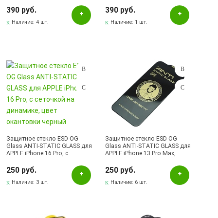
M12 (SM-M127F), A02S (SM-
цвет окантовки черный (Тип
025), A03s (SM-A037F), A03
2)
390 руб.
390 руб.
Core (SM-A032), A03 (SM-
A035F), A32 5G, M02 (SM-
Наличие:
4 шт.
Наличие:
1 шт.
M022F), A04, A04s, A04e, цвет
окантовки черный (Тип 2)
Защитное стекло ESD OG
Защитное стекло ESD OG
Glass ANTI-STATIC GLASS для
Glass ANTI-STATIC GLASS для
APPLE iPhone 16 Pro, с
APPLE iPhone 13 Pro Max,
сеточкой на динамике, цвет
iPhone 14 Plus, с сеточкой на
окантовки черный
динамике, цвет окантовки
250 руб.
250 руб.
черный
Наличие:
3 шт.
Наличие:
6 шт.