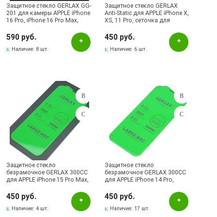
Защитное стекло GERLAX GG-
Защитное стекло GERLAX
201 для камеры APPLE iPhone
Anti-Static для APPLE iPhone X,
16 Pro, iPhone 16 Pro Max,
XS, 11 Pro, сеточка для
комплект из 3 линз, цвет
динамика, цвет окантовки
окантовки золотистый
черный
590 руб.
450 руб.
Наличие:
8 шт.
Наличие:
6 шт.
Защитное стекло
Защитное стекло
безрамочное GERLAX 300CC
безрамочное GERLAX 300CC
для APPLE iPhone 15 Pro Max,
для APPLE iPhone 14 Pro,
сеточка для динамика,
сеточка для динамика,
прозрачное
прозрачное
450 руб.
450 руб.
Наличие:
4 шт.
Наличие:
17 шт.