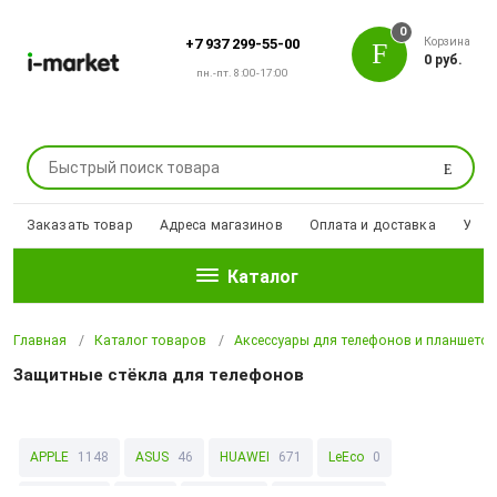
0
Корзина
+7 937 299-55-00
0 руб.
пн.-пт. 8:00-17:00
Поиск
Заказать товар
Адреса магазинов
Оплата и доставка
Уцен
Каталог
Главная
Каталог товаров
Аксессуары для телефонов и планшето
Защитные стёкла для телефонов
APPLE
1148
ASUS
46
HUAWEI
671
LeEco
0