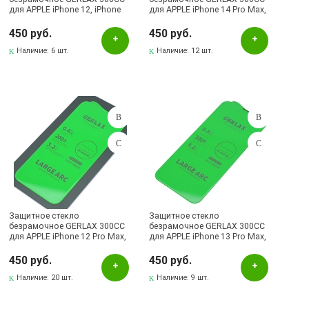
для APPLE iPhone 12, iPhone
для APPLE iPhone 14 Pro Max,
12 Pro, вырез под динамик,
сеточка для динамика,
прозрачное
прозрачное
450 руб.
450 руб.
Наличие:
6 шт.
Наличие:
12 шт.
Защитное стекло
Защитное стекло
безрамочное GERLAX 300CC
безрамочное GERLAX 300CC
для APPLE iPhone 12 Pro Max,
для APPLE iPhone 13 Pro Max,
вырез под динамик,
iPhone 14 Plus, сеточка для
прозрачное
динамика, прозрачное
450 руб.
450 руб.
Наличие:
20 шт.
Наличие:
9 шт.