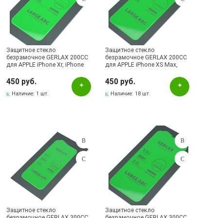
Защитное стекло
Защитное стекло
безрамочное GERLAX 200CC
безрамочное GERLAX 200CC
для APPLE iPhone Xr, iPhone
для APPLE iPhone XS Max,
11, вырез под динамик,
iPhone 11 Pro Max, вырез под
прозрачное
динамик, прозрачное
450 руб.
450 руб.
Наличие:
1 шт.
Наличие:
18 шт.
Защитное стекло
Защитное стекло
безрамочное GERLAX 300CC
безрамочное GERLAX 300CC