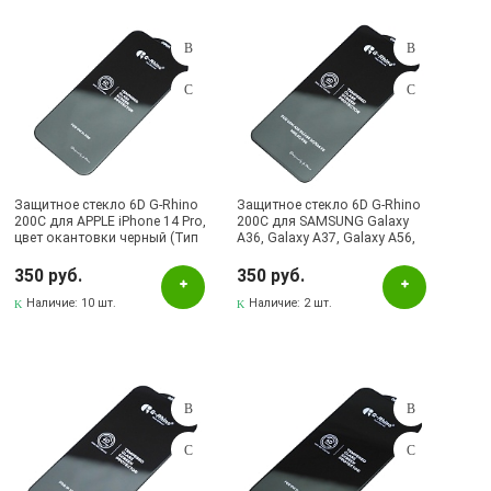
Желтый
Зеленый
Золотистый
Красный
Прозрачный
Защитное стекло 6D G-Rhino
Защитное стекло 6D G-Rhino
Рисунок
200C для APPLE iPhone 14 Pro,
200C для SAMSUNG Galaxy
цвет окантовки черный (Тип
A36, Galaxy A37, Galaxy A56,
Розовый
1)
Galaxy S24 FE, цвет
окантовки черный (Тип 1)
350 руб.
350 руб.
Серебристый
Наличие:
10 шт.
Наличие:
2 шт.
Серый
Синий
Фиолетовый
Чёрный
Черный