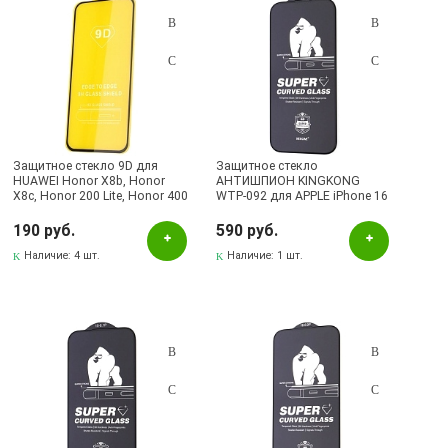
Защитное стекло 9D для
Защитное стекло
HUAWEI Honor X8b, Honor
АНТИШПИОН KINGKONG
X8c, Honor 200 Lite, Honor 400
WTP-092 для APPLE iPhone 16
Lite, цвет окантовки черный
Pro (6.3"), цвет окантовки
черный
190 руб.
590 руб.
Наличие:
4 шт.
Наличие:
1 шт.