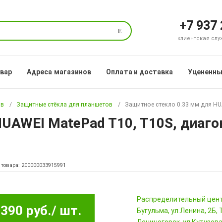
+7 937
Поиск
клиентская служб
овар
Адреса магазинов
Оплата и доставка
Уцененны
ов
Защитные стёкла для планшетов
Защитное стекло 0.33 мм для HU
UAWEI MatePad T10, T10S, диагон
 товара: 200000033915991
Pаспределительный цен
390 руб.
/ шт.
Бугульма, ул.Ленина, 2Б