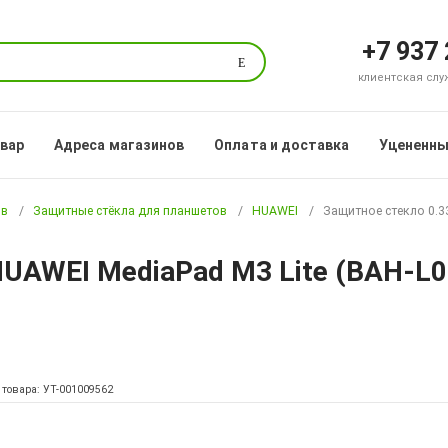
+7 937
Поиск
клиентская служб
овар
Адреса магазинов
Оплата и доставка
Уцененны
ов
Защитные стёкла для планшетов
HUAWEI
Защитное стекло 0.33
UAWEI MediaPad M3 Lite (BAH-L09)
 товара: УТ-001009562