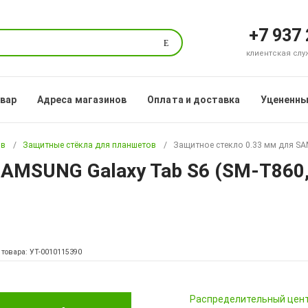
+7 937
Поиск
клиентская служб
овар
Адреса магазинов
Оплата и доставка
Уцененны
ов
Защитные стёкла для планшетов
Защитное стекло 0.33 мм для SA
SAMSUNG Galaxy Tab S6 (SM-T860,
 товара: УТ-0010115390
Pаспределительный цен