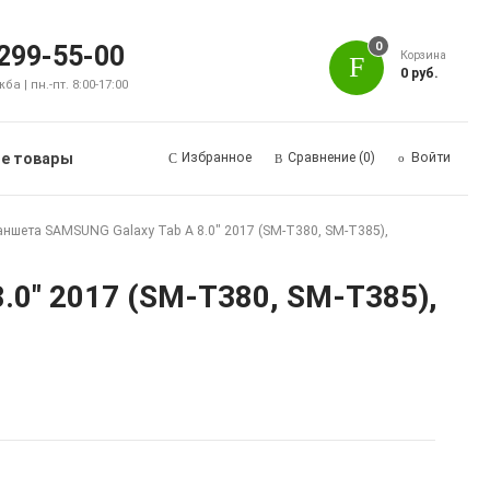
0
 299-55-00
Корзина
0 руб.
а | пн.-пт. 8:00-17:00
е товары
Избранное
Сравнение
(0)
Войти
аншета SAMSUNG Galaxy Tab A 8.0" 2017 (SM-T380, SM-T385),
.0" 2017 (SM-T380, SM-T385),