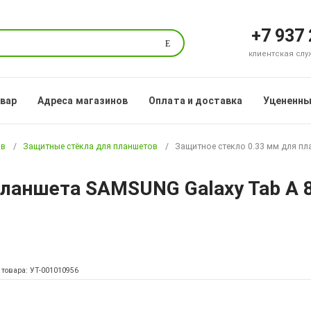
+7 937
Поиск
клиентская служб
овар
Адреса магазинов
Оплата и доставка
Уцененны
ов
Защитные стёкла для планшетов
Защитное стекло 0.33 мм для пл
ланшета SAMSUNG Galaxy Tab A 8
 товара: УТ-001010956