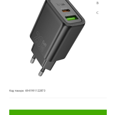
Код товара: 6941991122873