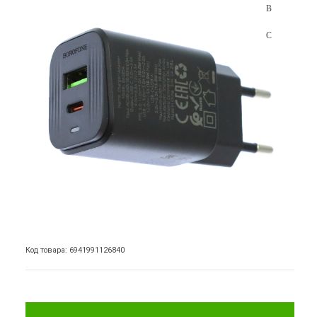
Код товара: 6941991126840