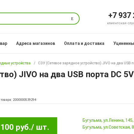
+7 937
Поиск
клиентская служб
овар
Адреса магазинов
Оплата и доставка
Уцененны
ядные устройства
СЗУ (Сетевое зарядное устройство) JIVO на два USB по
во) JIVO на два USB порта DC 5V 
 товара: 2000000539294
Бугульма, ул.Ленина, 145
100 руб.
/ шт.
Бугульма, ул.Советская, 