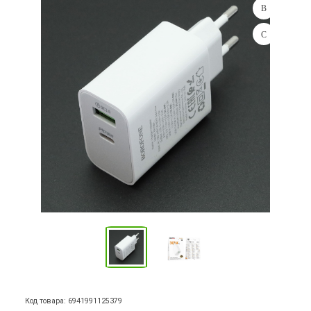
Код товара: 6941991125379