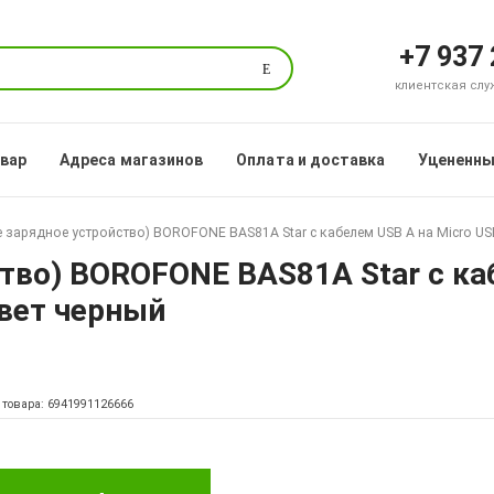
+7 937
Поиск
клиентская служб
овар
Адреса магазинов
Оплата и доставка
Уцененны
 зарядное устройство) BOROFONE BAS81A Star с кабелем USB A на Micro USB,
тво) BOROFONE BAS81A Star с ка
цвет черный
 товара: 6941991126666