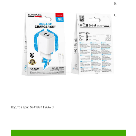
Код товара: 6941991126673