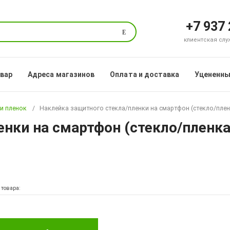
+7 937
Поиск
клиентская служб
овар
Адреса магазинов
Оплата и доставка
Уцененны
и пленок
Наклейка защитного стекла/пленки на смартфон (стекло/плен
нки на смартфон (стекло/пленка
 товара: