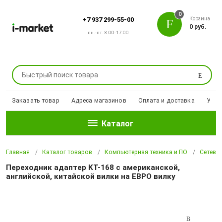
0
Корзина
+7 937 299-55-00
0 руб.
пн.-пт. 8:00-17:00
Поиск
Заказать товар
Адреса магазинов
Оплата и доставка
Уцен
Каталог
Главная
Каталог товаров
Компьютерная техника и ПО
Сетевы
Переходник адаптер KT-168 с американской,
английской, китайской вилки на ЕВРО вилку