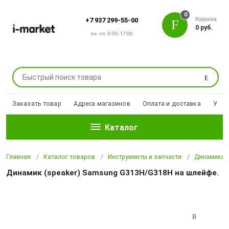
0
Корзина
+7 937 299-55-00
0 руб.
пн.-пт. 8:00-17:00
Поиск
Заказать товар
Адреса магазинов
Оплата и доставка
Уцен
Каталог
Главная
Каталог товаров
Инструменты и запчасти
Динамики,
Динамик (speaker) Samsung G313H/G318H на шлейфе.