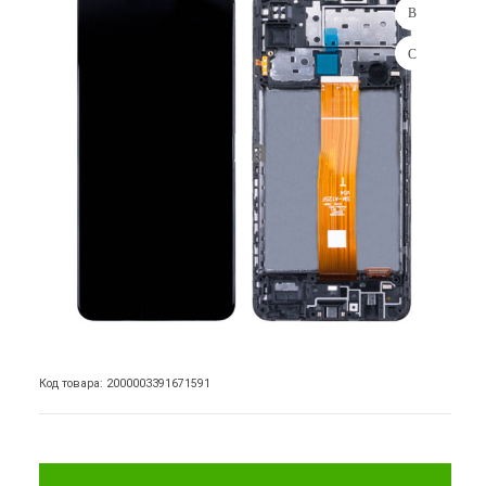
Код товара: 2000003391671591