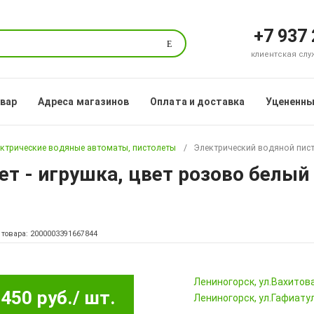
+7 937
Поиск
клиентская служб
овар
Адреса магазинов
Оплата и доставка
Уцененны
ктрические водяные автоматы, пистолеты
Электрический водяной пист
т - игрушка, цвет розово белый
 товара: 2000003391667844
Лениногорск, ул.Вахитова,
450 руб.
/ шт.
Лениногорск, ул.Гафиатул