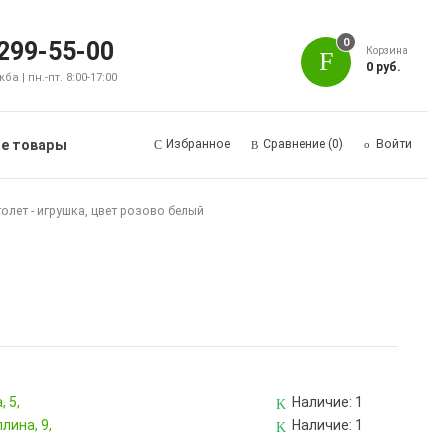
0
 299-55-00
Корзина
0 руб.
а | пн.-пт. 8:00-17:00
е товары
Избранное
Сравнение
(0)
Войти
олет - игрушка, цвет розово белый
 5,
Наличие:
1
лина, 9,
Наличие:
1